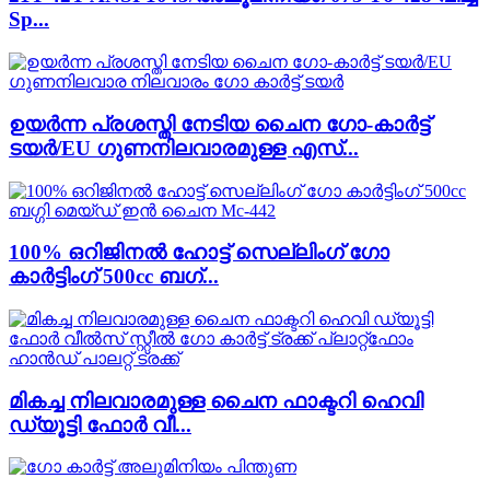
Sp...
ഉയർന്ന പ്രശസ്തി നേടിയ ചൈന ഗോ-കാർട്ട്
ടയർ/EU ഗുണനിലവാരമുള്ള എസ്...
100% ഒറിജിനൽ ഹോട്ട് സെല്ലിംഗ് ഗോ
കാർട്ടിംഗ് 500cc ബഗ്...
മികച്ച നിലവാരമുള്ള ചൈന ഫാക്ടറി ഹെവി
ഡ്യൂട്ടി ഫോർ വീ...