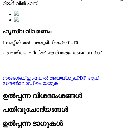
ഹൃസ്വ വിവരണം:
1.മെറ്റീരിയൽ: അലുമിനിയം 6061-T6
2. ഉപരിതല ഫിനിഷ്: കളർ ആനോഡൈസ്ഡ്
ഞങ്ങൾക്ക് ഇമെയിൽ അയയ്ക്കുക
PDF ആയി
ഡൗൺലോഡ് ചെയ്യുക
ഉൽപ്പന്ന വിശദാംശങ്ങൾ
പതിവുചോദ്യങ്ങൾ
ഉൽപ്പന്ന ടാഗുകൾ