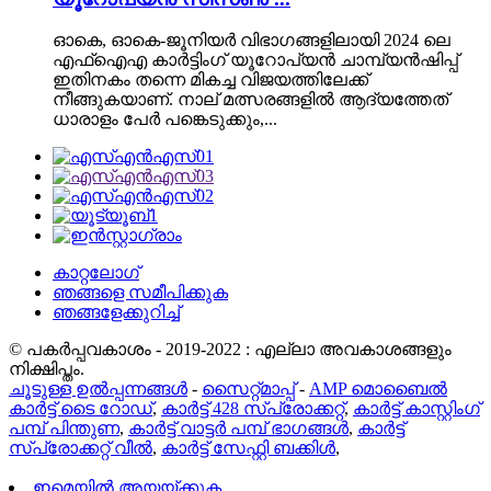
ഓകെ, ഓകെ-ജൂനിയർ വിഭാഗങ്ങളിലായി 2024 ലെ
എഫ്‌ഐഎ കാർട്ടിംഗ് യൂറോപ്യൻ ചാമ്പ്യൻഷിപ്പ്
ഇതിനകം തന്നെ മികച്ച വിജയത്തിലേക്ക്
നീങ്ങുകയാണ്. നാല് മത്സരങ്ങളിൽ ആദ്യത്തേത്
ധാരാളം പേർ പങ്കെടുക്കും,...
കാറ്റലോഗ്
ഞങ്ങളെ സമീപിക്കുക
ഞങ്ങളേക്കുറിച്ച്
© പകർപ്പവകാശം - 2019-2022 : എല്ലാ അവകാശങ്ങളും
നിക്ഷിപ്തം.
ചൂടുള്ള ഉൽപ്പന്നങ്ങൾ
-
സൈറ്റ്മാപ്പ്
-
AMP മൊബൈൽ
കാർട്ട് ടൈ റോഡ്
,
കാർട്ട് 428 സ്പ്രോക്കറ്റ്
,
കാർട്ട് കാസ്റ്റിംഗ്
പമ്പ് പിന്തുണ
,
കാർട്ട് വാട്ടർ പമ്പ് ഭാഗങ്ങൾ
,
കാർട്ട്
സ്പ്രോക്കറ്റ് വീൽ
,
കാർട്ട് സേഫ്റ്റി ബക്കിൾ
,
ഇമെയിൽ അയയ്ക്കുക