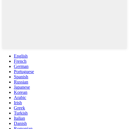
English
French
German
Portuguese
Spanish
Russian
Japanese
Korean
Arabic
Irish
Greek
Turkish
Italian
Danish
Romanian