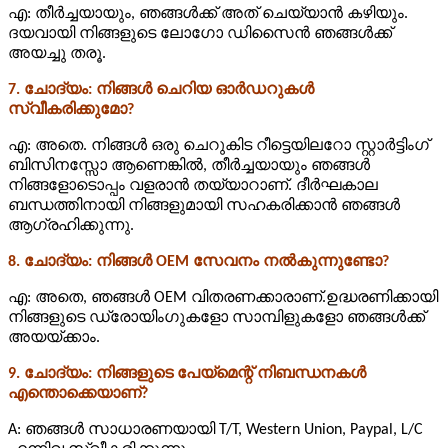
എ: തീർച്ചയായും, ഞങ്ങൾക്ക് അത് ചെയ്യാൻ കഴിയും.
ദയവായി നിങ്ങളുടെ ലോഗോ ഡിസൈൻ ഞങ്ങൾക്ക്
അയച്ചു തരൂ.
7. ചോദ്യം: നിങ്ങൾ ചെറിയ ഓർഡറുകൾ
സ്വീകരിക്കുമോ?
എ: അതെ. നിങ്ങൾ ഒരു ചെറുകിട റീട്ടെയിലറോ സ്റ്റാർട്ടിംഗ്
ബിസിനസ്സോ ആണെങ്കിൽ, തീർച്ചയായും ഞങ്ങൾ
നിങ്ങളോടൊപ്പം വളരാൻ തയ്യാറാണ്. ദീർഘകാല
ബന്ധത്തിനായി നിങ്ങളുമായി സഹകരിക്കാൻ ഞങ്ങൾ
ആഗ്രഹിക്കുന്നു.
8. ചോദ്യം: നിങ്ങൾ OEM സേവനം നൽകുന്നുണ്ടോ?
എ: അതെ, ഞങ്ങൾ OEM വിതരണക്കാരാണ്.ഉദ്ധരണിക്കായി
നിങ്ങളുടെ ഡ്രോയിംഗുകളോ സാമ്പിളുകളോ ഞങ്ങൾക്ക്
അയയ്ക്കാം.
9. ചോദ്യം: നിങ്ങളുടെ പേയ്‌മെന്റ് നിബന്ധനകൾ
എന്തൊക്കെയാണ്?
A: ഞങ്ങൾ സാധാരണയായി T/T, Western Union, Paypal, L/C