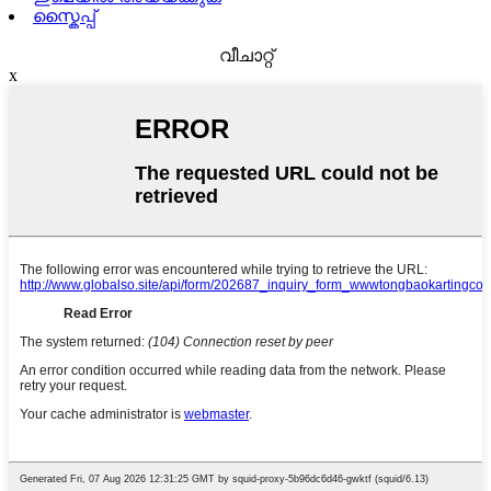
സ്കൈപ്പ്
വീചാറ്റ്
x