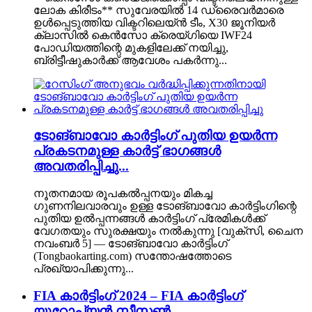
ലോക കിരീടം** സുവേരയിൽ 14 ഡ്രൈവർമാരെ
ഉൾപ്പെടുത്തിയ വിക്ടറിലെയ്‌ൻ ടീം, X30 ജൂനിയർ
ക്ലാസിൽ കെൻസോ ക്രെയ്‌ഗിയെ IWF24
പോഡിയത്തിന്റെ മുകളിലേക്ക് നയിച്ചു,
ബ്രിട്ടീഷുകാർക്ക് ആവേശം പകർന്നു...
ടോങ്‌ബാവോ കാർട്ടിംഗ് പുതിയ ഉയർന്ന
പ്രകടനമുള്ള കാർട്ട് ഭാഗങ്ങൾ
അവതരിപ്പിച്ചു...
നൂതനമായ രൂപകൽപ്പനയും മികച്ച
ഗുണനിലവാരവും ഉള്ള ടോങ്‌ബാവോ കാർട്ടിംഗിന്റെ
പുതിയ ഉൽപ്പന്നങ്ങൾ കാർട്ടിംഗ് പ്രേമികൾക്ക്
വേഗതയും സുരക്ഷയും നൽകുന്നു [വുക്സി, ചൈന
നവംബർ 5] — ടോങ്‌ബാവോ കാർട്ടിംഗ്
(Tongbaokarting.com) സന്തോഷത്തോടെ
പ്രഖ്യാപിക്കുന്നു...
FIA കാർട്ടിംഗ് 2024 – FIA കാർട്ടിംഗ്
യൂറോപ്യൻ സീസൺ ...