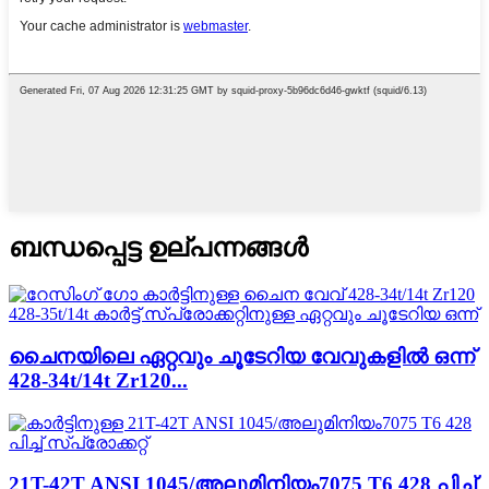
ബന്ധപ്പെട്ട ഉല്പന്നങ്ങൾ
ചൈനയിലെ ഏറ്റവും ചൂടേറിയ വേവുകളിൽ ഒന്ന്
428-34t/14t Zr120...
21T-42T ANSI 1045/അലൂമിനിയം7075 T6 428 പിച്ച്