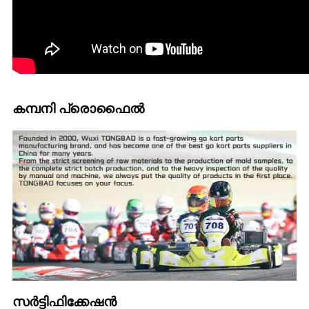
കമ്പനി പ്രൊഫൈൽ
സർട്ടിഫിക്കേഷൻ