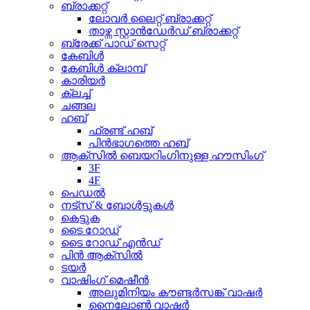
ബ്രാക്കറ്റ്
ലോവർ ലൈറ്റ് ബ്രാക്കറ്റ്
താഴ്ന്ന സ്റ്റാൻഡേർഡ് ബ്രാക്കറ്റ്
ബ്രേക്ക് പാഡ് സെറ്റ്
കേബിൾ
കേബിൾ ക്ലാമ്പ്
കാരിയർ
ക്ലച്ച്
ചങ്ങല
ഹബ്
ഫ്രണ്ട് ഹബ്
പിൻഭാഗത്തെ ഹബ്
ആക്സിൽ ബെയറിംഗിനുള്ള ഹൗസിംഗ്
3F
4F
പെഡൽ
നട്സ് & ബോൾട്ടുകൾ
കെട്ടുക
ടൈ റോഡ്
ടൈ റോഡ് എൻഡ്
പിൻ ആക്സിൽ
ടയർ
വാഷിംഗ് മെഷീൻ
അലുമിനിയം കൗണ്ടർസങ്ക് വാഷർ
നൈലോൺ വാഷർ