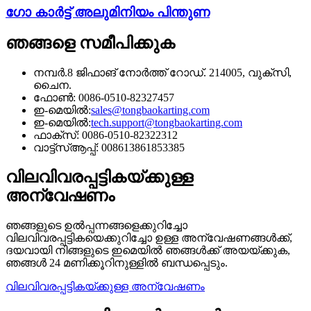
ഗോ കാർട്ട് അലുമിനിയം പിന്തുണ
ഞങ്ങളെ സമീപിക്കുക
നമ്പർ.8 ജിഫാങ് നോർത്ത് റോഡ്. 214005, വുക്സി,
ചൈന.
ഫോൺ: 0086-0510-82327457
ഇ-മെയിൽ:
sales@tongbaokarting.com
ഇ-മെയിൽ:
tech.support@tongbaokarting.com
ഫാക്സ്: 0086-0510-82322312
വാട്ട്‌സ്ആപ്പ്: 008613861853385
വിലവിവരപ്പട്ടികയ്ക്കുള്ള
അന്വേഷണം
ഞങ്ങളുടെ ഉൽപ്പന്നങ്ങളെക്കുറിച്ചോ
വിലവിവരപ്പട്ടികയെക്കുറിച്ചോ ഉള്ള അന്വേഷണങ്ങൾക്ക്,
ദയവായി നിങ്ങളുടെ ഇമെയിൽ ഞങ്ങൾക്ക് അയയ്ക്കുക,
ഞങ്ങൾ 24 മണിക്കൂറിനുള്ളിൽ ബന്ധപ്പെടും.
വിലവിവരപ്പട്ടികയ്ക്കുള്ള അന്വേഷണം