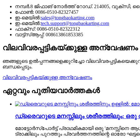
നമ്പർ.8 ജിഫാങ് നോർത്ത് റോഡ്. 214005, വുക്സി, 
ഫോൺ: 0086-0510-82327457
ഇ-മെയിൽ:
sales@tongbaokarting.com
ഇ-മെയിൽ:
tech.support@tongbaokarting.com
ഫാക്സ്: 0086-0510-82322312
വാട്ട്‌സ്ആപ്പ്: 008613861853385
വിലവിവരപ്പട്ടികയ്ക്കുള്ള അന്വേഷണം
ഞങ്ങളുടെ ഉൽപ്പന്നങ്ങളെക്കുറിച്ചോ വിലവിവരപ്പട്ടികയെക
ബന്ധപ്പെടും.
വിലവിവരപ്പട്ടികയ്ക്കുള്ള അന്വേഷണം
ഏറ്റവും പുതിയ
വാർത്തകൾ
ഡ്രൈവറുടെ മനസ്സിലും ശരീരത്തിലും: ഒരു ആ
മോട്ടോർസ്പോർട്ട് പ്രാഥമികമായി ഒരു 'മനസ്സിനെ ആശ്ര
ട്രാക്കിലും പുറത്തും പ്രവർത്തനത്തിന്റെ ഓരോ ഘട്ടത്