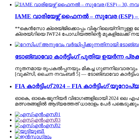
IAME വാരിയേഴ്സ് ഫൈനൽ – സുവേര (ESP) – 
**കെൻസോ ക്രെയ്‌ജിക്കൊപ്പം വിക്ടറിലെയ്‌നിനുള്
ക്രെയ്‌ഗിയെ IWF24 പോഡിയത്തിന്റെ മുകളിലേക്ക് നയിച
ടോങ്‌ബാവോ കാർട്ടിംഗ് പുതിയ ഉയർന്ന പ്രകടന
നൂതനമായ രൂപകൽപ്പനയും മികച്ച ഗുണനിലവാരവും ഉള്ള
[വുക്സി, ചൈന നവംബർ 5] — ടോങ്‌ബാവോ കാർട്ടിംഗ് (T
FIA കാർട്ടിംഗ് 2024 – FIA കാർട്ടിംഗ് യൂറോ
ഓകെ, ഓകെ-ജൂനിയർ വിഭാഗങ്ങളിലായി 2024 ലെ എഫ്‌ഐ
മത്സരങ്ങളിൽ ആദ്യത്തേത് ധാരാളം പേർ പങ്കെടുക്കും,.