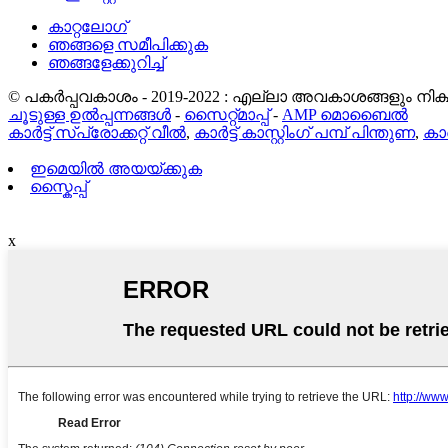
കാറ്റലോഗ്
ഞങ്ങളെ സമീപിക്കുക
ഞങ്ങളേക്കുറിച്ച്
© പകർപ്പവകാശം - 2019-2022 : എല്ലാ അവകാശങ്ങളും നിക്ഷി
ചൂടുള്ള ഉൽപ്പന്നങ്ങൾ
-
സൈറ്റ്മാപ്പ്
-
AMP മൊബൈൽ
കാർട്ട് സ്പ്രോക്കറ്റ് വീൽ
,
കാർട്ട് കാസ്റ്റിംഗ് പമ്പ് പിന്തുണ
,
കാർ
ഇമെയിൽ അയയ്ക്കുക
സ്കൈപ്പ്
x