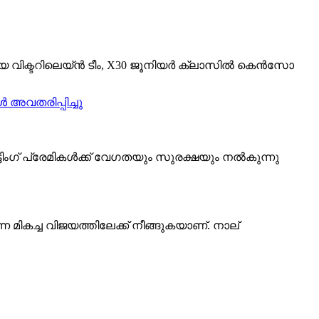
ിയ വിക്ടറിലെയ്‌ൻ ടീം, X30 ജൂനിയർ ക്ലാസിൽ കെൻസോ
ടിംഗ് പ്രേമികൾക്ക് വേഗതയും സുരക്ഷയും നൽകുന്നു
ികച്ച വിജയത്തിലേക്ക് നീങ്ങുകയാണ്. നാല്