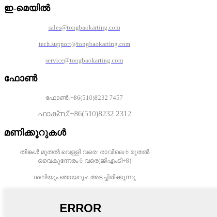
ഇ-മെയിൽ
sales@tongbaokarting.com
tech.support@tongbaokarting.com
service@tongbaokarting.com
ഫോൺ
ഫോൺ:+86(510)8232 7457
ഫാക്സ്:+86(510)8232 2312
മണിക്കൂറുകൾ
തിങ്കൾ മുതൽ വെള്ളി വരെ: രാവിലെ 6 മുതൽ
വൈകുന്നേരം 6 വരെ(
ജിഎംടി+8)
ശനിയും ഞായറും: അടച്ചിരിക്കുന്നു