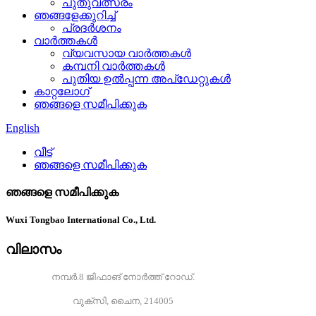
പുതുവത്സരം
ഞങ്ങളേക്കുറിച്ച്
പ്രദർശനം
വാർത്തകൾ
വ്യവസായ വാർത്തകൾ
കമ്പനി വാർത്തകൾ
പുതിയ ഉൽപ്പന്ന അപ്‌ഡേറ്റുകൾ
കാറ്റലോഗ്
ഞങ്ങളെ സമീപിക്കുക
English
വീട്
ഞങ്ങളെ സമീപിക്കുക
ഞങ്ങളെ സമീപിക്കുക
Wuxi Tongbao International Co., Ltd.
വിലാസം
നമ്പർ.8 ജിഫാങ് നോർത്ത് റോഡ്.
വുക്സി, ചൈന, 214005