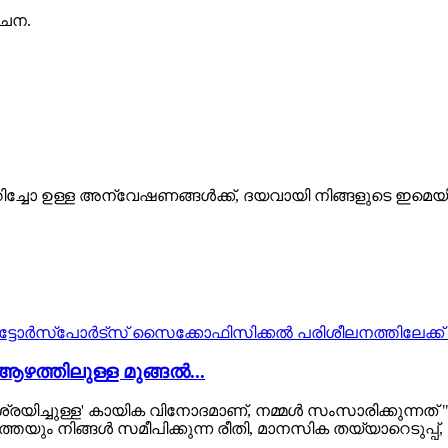
ചൈന.
്കുറിച്ചോ ഉള്ള അന്വേഷണങ്ങൾക്ക്, ദയവായി നിങ്ങളുടെ ഇമെ
ഴത്തിലുള്ള മുങ്ങൽ...
യിച്ചുള്ള' കായിക വിനോദമാണ്, നമ്മൾ സംസാരിക്കുന്നത് "വിജയ
തെയും നിങ്ങൾ സമീപിക്കുന്ന രീതി, മാനസിക തയ്യാറെടുപ്പ്, ന