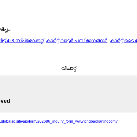
പ്തം.
ട്ട് 428 സ്പ്രോക്കറ്റ്
,
കാർട്ട് വാട്ടർ പമ്പ് ഭാഗങ്ങൾ
,
കാർട്ട് ടൈ
വീചാറ്റ്