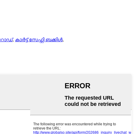
 റോഡ്
,
കാർട്ട് സേഫ്റ്റി ബക്കിൾ
,