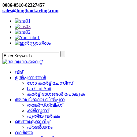
0086-0510-82327457
sales@tongbaokarting.com
വീട്
ഉൽപ്പന്നങ്ങൾ
ഗോ കാർട്ട് ചേസിസ്
Go Cart Suit
കാർട്ട് ഭാഗങ്ങൾ പോകുക
അവധിക്കാല വിൽപ്പന
താങ്ക്സ്ഗിവിംഗ്
ക്രിസ്മസ്
പുതിയ വർഷം
ഞങ്ങളേക്കുറിച്ച്
പ്രദർശനം
വാർത്ത