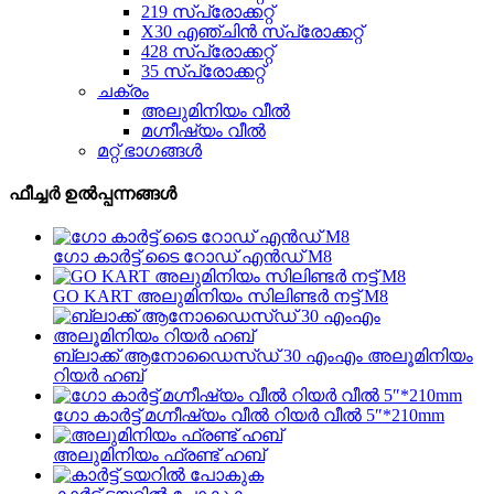
219 സ്പ്രോക്കറ്റ്
X30 എഞ്ചിൻ സ്‌പ്രോക്കറ്റ്
428 സ്പ്രോക്കറ്റ്
35 സ്പ്രോക്കറ്റ്
ചക്രം
അലുമിനിയം വീൽ
മഗ്നീഷ്യം വീൽ
മറ്റ് ഭാഗങ്ങൾ
ഫീച്ചർ ഉൽപ്പന്നങ്ങൾ
ഗോ കാർട്ട് ടൈ റോഡ് എൻഡ് M8
GO KART അലുമിനിയം സിലിണ്ടർ നട്ട് M8
ബ്ലാക്ക് ആനോഡൈസ്ഡ് 30 എംഎം അലൂമിനിയം
റിയർ ഹബ്
ഗോ കാർട്ട് മഗ്നീഷ്യം വീൽ റിയർ വീൽ 5″*210mm
അലുമിനിയം ഫ്രണ്ട് ഹബ്