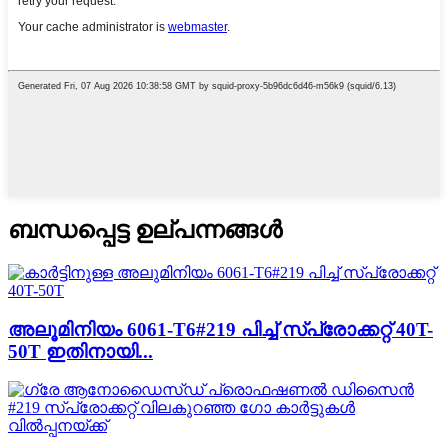
ബന്ധപ്പെട്ട ഉല്പന്നങ്ങൾ
അലൂമിനിയം 6061-T6#219 പിച്ച് സ്‌പ്രോക്കറ്റ് 40T-
50T ഇതിനായി...