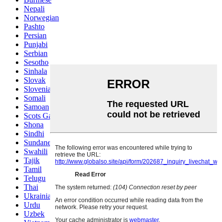
Nepali
Norwegian
Pashto
Persian
Punjabi
Serbian
Sesotho
Sinhala
Slovak
Slovenian
Somali
Samoan
Scots Gaelic
Shona
Sindhi
Sundanese
Swahili
Tajik
Tamil
Telugu
Thai
Ukrainian
Urdu
Uzbek