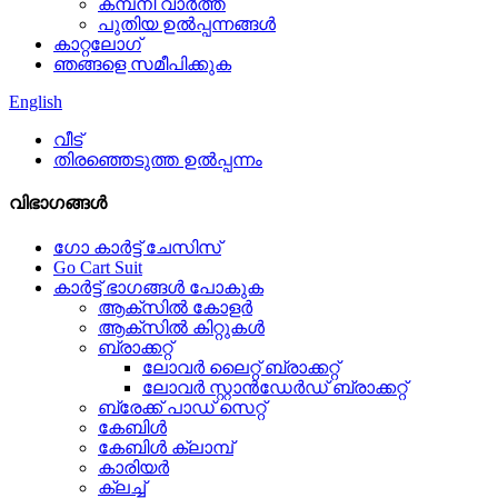
കമ്പനി വാർത്ത
പുതിയ ഉൽപ്പന്നങ്ങൾ
കാറ്റലോഗ്
ഞങ്ങളെ സമീപിക്കുക
English
വീട്
തിരഞ്ഞെടുത്ത ഉൽപ്പന്നം
വിഭാഗങ്ങൾ
ഗോ കാർട്ട് ചേസിസ്
Go Cart Suit
കാർട്ട് ഭാഗങ്ങൾ പോകുക
ആക്സിൽ കോളർ
ആക്സിൽ കിറ്റുകൾ
ബ്രാക്കറ്റ്
ലോവർ ലൈറ്റ് ബ്രാക്കറ്റ്
ലോവർ സ്റ്റാൻഡേർഡ് ബ്രാക്കറ്റ്
ബ്രേക്ക് പാഡ് സെറ്റ്
കേബിൾ
കേബിൾ ക്ലാമ്പ്
കാരിയർ
ക്ലച്ച്