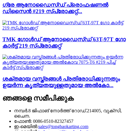
ഗ്രേ ആനോഡൈസ്ഡ് പ്രൊഫഷണൽ
ഡിസൈൻ #219 സ്‌പ്രോക്കറ്റ്...
TMK ഗോൾഡ് ആനോഡൈസ്ഡ് 63T-97T ഗോ
കാർട്ട് 219 സ്‌പ്രോക്കറ്റ്
ശക്തമായ വസ്ത്രങ്ങൾ പ്രതിരോധിക്കുന്നതും
ഉയർന്ന കൃത്യതയുള്ളതുമായ അൽകോ...
ഞങ്ങളെ സമീപിക്കുക
നമ്പർ.8 ജിഫാങ് നോർത്ത് റോഡ്.214005, വുക്സി,
ചൈന.
ഫോൺ: 0086-0510-82327457
ഇ-മെയിൽ:
sales@tongbaokarting.com