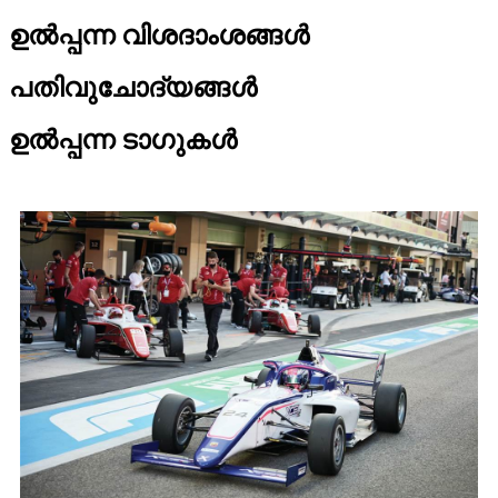
ഉൽപ്പന്ന വിശദാംശങ്ങൾ
പതിവുചോദ്യങ്ങൾ
ഉൽപ്പന്ന ടാഗുകൾ