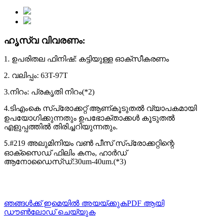
ഹൃസ്വ വിവരണം:
1. ഉപരിതല ഫിനിഷ്: കട്ടിയുള്ള ഓക്സീകരണം
2. വലിപ്പം: 63T-97T
3.നിറം: പ്രകൃതി നിറം(*2)
4.
കൂടുതൽ വ്യാപകമായി
ടിഎംകെ സ്പ്രോക്കറ്റ് ആണ്
ഉപയോഗിക്കുന്നതും ഉപഭോക്താക്കൾ കൂടുതൽ
എളുപ്പത്തിൽ തിരിച്ചറിയുന്നതും.
#219 അലുമിനിയം വൺ പീസ് സ്‌പ്രോക്കറ്റിന്റെ
5.
ഓക്‌സൈഡ് ഫിലിം കനം, ഹാർഡ്
ആനോഡൈസ്ഡ്:30um‐40um.(*3)
ഞങ്ങൾക്ക് ഇമെയിൽ അയയ്ക്കുക
PDF ആയി
ഡൗൺലോഡ് ചെയ്യുക