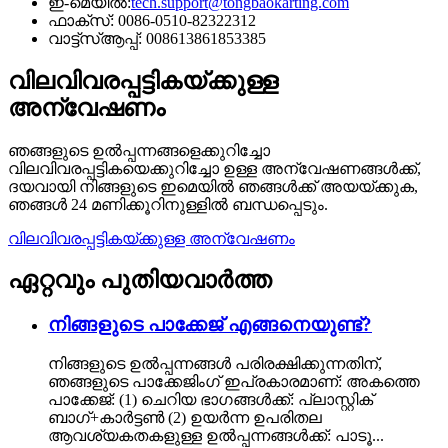
ഇ-മെയിൽ:
tech.support@tongbaokarting.com
ഫാക്സ്: 0086-0510-82322312
വാട്ട്‌സ്ആപ്പ്: 008613861853385
വിലവിവരപ്പട്ടികയ്ക്കുള്ള
അന്വേഷണം
ഞങ്ങളുടെ ഉൽപ്പന്നങ്ങളെക്കുറിച്ചോ
വിലവിവരപ്പട്ടികയെക്കുറിച്ചോ ഉള്ള അന്വേഷണങ്ങൾക്ക്,
ദയവായി നിങ്ങളുടെ ഇമെയിൽ ഞങ്ങൾക്ക് അയയ്ക്കുക,
ഞങ്ങൾ 24 മണിക്കൂറിനുള്ളിൽ ബന്ധപ്പെടും.
വിലവിവരപ്പട്ടികയ്ക്കുള്ള അന്വേഷണം
ഏറ്റവും പുതിയ
വാർത്ത
നിങ്ങളുടെ പാക്കേജ് എങ്ങനെയുണ്ട്?
നിങ്ങളുടെ ഉൽപ്പന്നങ്ങൾ പരിരക്ഷിക്കുന്നതിന്,
ഞങ്ങളുടെ പാക്കേജിംഗ് ഇപ്രകാരമാണ്: അകത്തെ
പാക്കേജ്: (1) ചെറിയ ഭാഗങ്ങൾക്ക്: പ്ലാസ്റ്റിക്
ബാഗ്+കാർട്ടൺ (2) ഉയർന്ന ഉപരിതല
ആവശ്യകതകളുള്ള ഉൽപ്പന്നങ്ങൾക്ക്: പാടൂ...