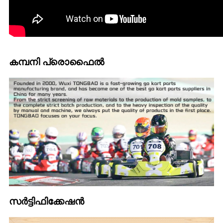
കമ്പനി പ്രൊഫൈൽ
സർട്ടിഫിക്കേഷൻ