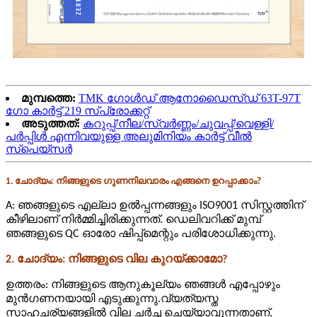
മുമ്പത്തെ:
TMK ഗോൾഡ് ആനോഡൈസ്ഡ് 63T-97T
ഗോ കാർട്ട് 219 സ്‌പ്രോക്കറ്റ്
അടുത്തത്:
കറുപ്പ്/നീല/സ്വർണ്ണം/ചുവപ്പ്/വെള്ളി/
പർപ്പിൾ എന്നിവയുള്ള അലുമിനിയം കാർട്ട് വീൽ
സ്‌പെയ്‌സർ
1. ചോദ്യം: നിങ്ങളുടെ ഗുണനിലവാരം എങ്ങനെ ഉറപ്പാക്കാം?
A: ഞങ്ങളുടെ എല്ലാ ഉൽപ്പന്നങ്ങളും ISO9001 സിസ്റ്റത്തിന്
കീഴിലാണ് നിർമ്മിച്ചിരിക്കുന്നത്. ഡെലിവറിക്ക് മുമ്പ്
ഞങ്ങളുടെ QC ഓരോ ഷിപ്പ്മെന്റും പരിശോധിക്കുന്നു.
2. ചോദ്യം: നിങ്ങളുടെ വില കുറയ്ക്കാമോ?
ഉത്തരം: നിങ്ങളുടെ ആനുകൂല്യം ഞങ്ങൾ എപ്പോഴും
മുൻ‌ഗണനയായി എടുക്കുന്നു.വ്യത്യസ്ത
സാഹചര്യങ്ങളിൽ വില ചർച്ച ചെയ്യാവുന്നതാണ്,