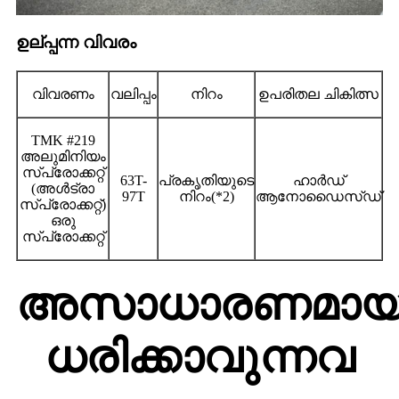
ഉല്പ്പന്ന വിവരം
വിവരണം
വലിപ്പം
നിറം
ഉപരിതല ചികിത്സ
TMK #219
അലുമിനിയം
സ്‌പ്രോക്കറ്റ്
63T-
പ്രകൃതിയുടെ
ഹാർഡ്
(അൾട്രാ
97T
നിറം(*2)
ആനോഡൈസ്ഡ്
സ്‌പ്രോക്കറ്റ്)
ഒരു
സ്‌പ്രോക്കറ്റ്
അസാധാരണമായ
ധരിക്കാവുന്നവ