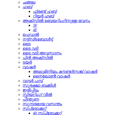
ചങ്ങല
ഹബ്
ഫ്രണ്ട് ഹബ്
റിയർ ഹബ്
ആക്സിൽ ബെയറിംഗിനുള്ള ഭവനം
3F
4F
പെഡൽ
നട്ട്സ്&ബോൾട്ട്
ടൈ
ടൈ വടി
ടൈ വടി അവസാനം
പിൻ ആക്സിൽ
ടയർ
വാഷർ
അലുമിനിയം കൗണ്ടർസങ്ക് വാഷർ
നൈലോൺ വാഷർ
വാട്ടർ പമ്പ്
സുരക്ഷാ ബക്കിൾ
ഇരിപ്പിടം
സ്റ്റിയറിംഗ് വീൽ
പിന്തുണ
സുന്ദരമായ വസന്തം
സ്പ്രോക്കറ്റ്
40 സ്പ്രോക്കറ്റ്